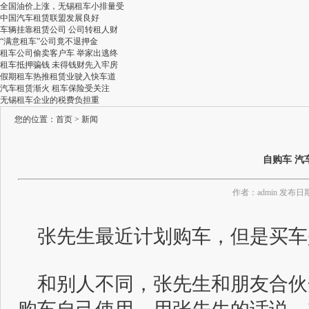
全国油价上涨，无锡租车小排量受
中国汽车租赁联盟发展良好
车辆挂靠租赁公司 公司转租人财
“满意租车”公司竟不退押金
租车公司偷卖客户车 举家出逃终
租车抵押骗钱 未得钱财先入牢房
假期租车热推租赁业驶入快车道
汽车租赁渐火 租车保险受关注
无锡租车企业的税费负担重
您的位置：
首页
>
新闻
自购车 汽
作者：admin 发布日期
张先生最近计划购车，但是买车
和别人不同，张先生和朋友合伙