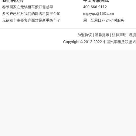
我们的优势
中文客服热线
春节回家在无锡租车预订需趁早
400-666-9112
多客户已经对我们的网络租赁平台加
mgzyqc@163.com
无锡租车主要客户面对是新手练车？
周一至周日7×24小时服务
加盟协议
|
温馨提示
|
法律声明
|
租
Copyright © 2012-2022 中国汽车租赁联盟 All 