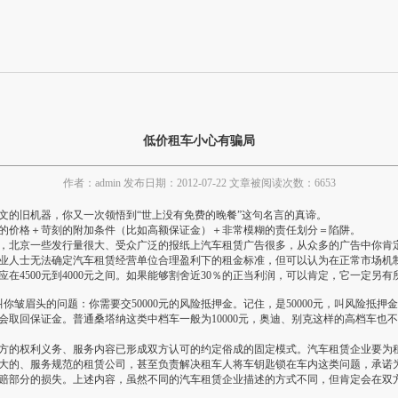
低价租车小心有骗局
作者：admin 发布日期：2012-07-22 文章被阅读次数：6653
的旧机器，你又一次领悟到“世上没有免费的晚餐”这句名言的真谛。
的价格＋苛刻的附加条件（比如高额保证金）＋非常模糊的责任划分＝陷阱。
北京一些发行量很大、受众广泛的报纸上汽车租赁广告很多，从众多的广告中你肯定
人士无法确定汽车租赁经营单位合理盈利下的租金标准，但可以认为在正常市场机制
在4500元到4000元之间。如果能够割舍近30％的正当利润，可以肯定，它一定
眉头的问题：你需要交50000元的风险抵押金。记住，是50000元，叫风险抵
取回保证金。普通桑塔纳这类中档车一般为10000元，奥迪、别克这样的高档车也不
的权利义务、服务内容已形成双方认可的约定俗成的固定模式。汽车租赁企业要为租
大的、服务规范的租赁公司，甚至负责解决租车人将车钥匙锁在车内这类问题，承诺
赔部分的损失。上述内容，虽然不同的汽车租赁企业描述的方式不同，但肯定会在双