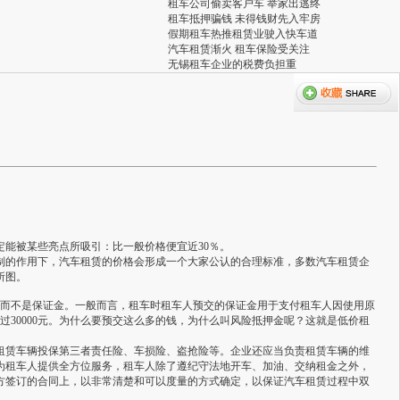
租车公司偷卖客户车 举家出逃终
租车抵押骗钱 未得钱财先入牢房
假期租车热推租赁业驶入快车道
汽车租赁渐火 租车保险受关注
无锡租车企业的税费负担重
能被某些亮点所吸引：比一般价格便宜近30％。
的作用下，汽车租赁的价格会形成一个大家公认的合理标准，多数汽车租赁企
另有所图。
押金而不是保证金。一般而言，租车时租车人预交的保证金用于支付租车人因使用原
过30000元。为什么要预交这么多的钱，为什么叫风险抵押金呢？这就是低价租
赁车辆投保第三者责任险、车损险、盗抢险等。企业还应当负责租赁车辆的维
为租车人提供全方位服务，租车人除了遵纪守法地开车、加油、交纳租金之外，
方签订的合同上，以非常清楚和可以度量的方式确定，以保证汽车租赁过程中双