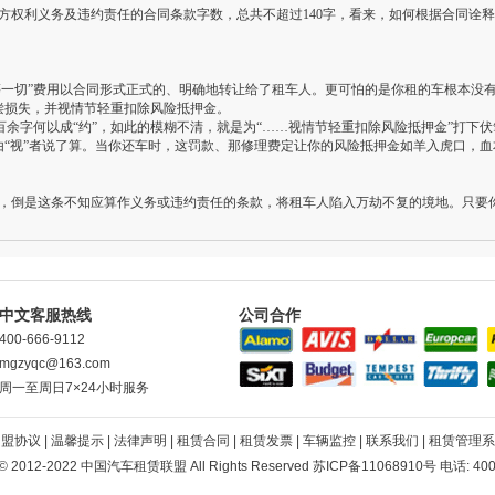
利义务及违约责任的合同条款字数，总共不超过140字，看来，如何根据合同诠释
等一切”费用以合同形式正式的、明确地转让给了租车人。更可怕的是你租的车根本没
损失，并视情节轻重扣除风险抵押金。
余字何以成“约”，如此的模糊不清，就是为“……视情节轻重扣除风险抵押金”打下伏
能由“视”者说了算。当你还车时，这罚款、那修理费定让你的风险抵押金如羊入虎口，
倒是这条不知应算作义务或违约责任的条款，将租车人陷入万劫不复的境地。只要
中文客服热线
公司合作
400-666-9112
mgzyqc@163.com
周一至周日7×24小时服务
加盟协议
|
温馨提示
|
法律声明
|
租赁合同
|
租赁发票
|
车辆监控
|
联系我们
|
租赁管理系
t © 2012-2022 中国汽车租赁联盟 All Rights Reserved
苏ICP备11068910号
电话: 400