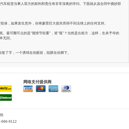
汽车租赁当事人双方的权利和责任有非常深奥的学问。下面就从该合同中摘抄部
有投保，如果发生意外，你将蒙受巨大损失而得不到法律上的任何支持。
笔。最可圈可点的是“视情节轻重”，谁“视”？当然是出租方，这样，生杀予夺的
血本无回。
你签了字，一个诱饵在你眼前，陷阱在你脚下。
网络支付提供商
统
-666-9112