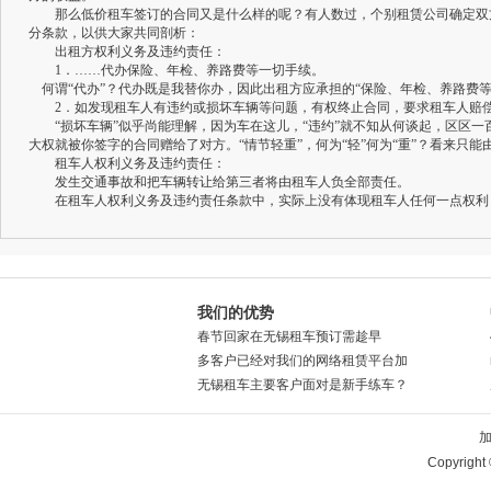
那么低价租车签订的合同又是什么样的呢？有人数过，个别租赁公司确定双方权
分条款，以供大家共同剖析：
出租方权利义务及违约责任：
1．……代办保险、年检、养路费等一切手续。
何谓“代办”？代办既是我替你办，因此出租方应承担的“保险、年检、养路费
2．如发现租车人有违约或损坏车辆等问题，有权终止合同，要求租车人赔偿
“损坏车辆”似乎尚能理解，因为车在这儿，“违约”就不知从何谈起，区区一百
大权就被你签字的合同赠给了对方。“情节轻重”，何为“轻”何为“重”？看来只
租车人权利义务及违约责任：
发生交通事故和把车辆转让给第三者将由租车人负全部责任。
在租车人权利义务及违约责任条款中，实际上没有体现租车人任何一点权利，
我们的优势
春节回家在无锡租车预订需趁早
多客户已经对我们的网络租赁平台加
无锡租车主要客户面对是新手练车？
Copyrigh