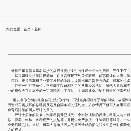
您的位置：
首页
>
新闻
低价租车有骗局莫名其妙的故障被要求支付与保证金相当的赔偿。守住不值几文
其实识破此类陷阱很简单，你只需谨记下列公式即可：优惠得让你大喜过望
目前，正是汽车租赁业繁荣发展的阶段，提供汽车租赁服务的多，租车的也多，
任何一个经营单位，不可能不以盈利为目的从事经营活动，虽然大多数非专业
业的租金会在此标准的一定范围内上下浮动，比如普通桑塔纳月租金的正常价格应
足以令你心动的租金会马上让你行动，不过当办理租车手续的时候，会遇到叫你皱
因造成车辆损坏的修理费及违反合同条款的违约金，多数情况下租车人在退车后会
金背后隐藏的耐人寻味的目的。
经过十多年的发展，汽车租赁业已成为一个比较成熟的行业，租车人与出租方
修、保养、年检、各种税费的交纳等，并提供免费救援、保险索赔等服务。一些
全无后顾之忧。当然，租车人需承担因人为原因造成的损失和发生意外时保险免
方的权益。