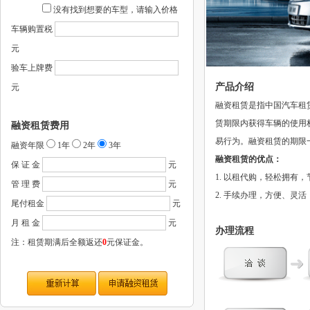
没有找到想要的车型，请输入价格
车辆购置税
元
验车上牌费
产品介绍
元
融资租赁是指中国汽车租
赁期限内获得车辆的使用
融资租赁费用
易行为。融资租赁的期限一
融资年限
1年
2年
3年
融资租赁的优点：
保 证 金
元
1. 以租代购，轻松拥有
管 理 费
元
2. 手续办理，方便、灵活
尾付租金
元
月 租 金
元
办理流程
注：租赁期满后全额返还
0
元保证金。