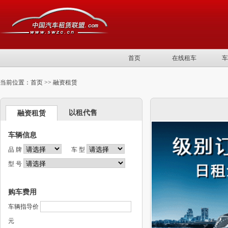
首页
在线租车
车
当前位置：首页 >>
融资租赁
以租代售
融资租赁
车辆信息
品 牌
车 型
型 号
购车费用
车辆指导价
元