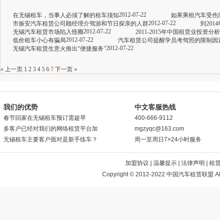
2012-07-22
在无锡租车，当事人必须了解的租车须知
如果乘租汽车受伤
2012-07-22
市振安汽车租赁公司顾经理介驾游和节日探亲的人群
到20
2012-07-22
无锡汽车租赁市场陷入怪圈
2011-2015年中国租赁业投资
2012-07-22
低价租车小心有骗局
汽车租赁公司提醒学员考驾照的限制因
2012-07-22
无锡汽车租赁生意火推出“便捷服务”
« 上一页
1
2
3
4
5
6
7
下一页 »
我们的优势
中文客服热线
春节回家在无锡租车预订需趁早
400-666-9112
多客户已经对我们的网络租赁平台加
mgzyqc@163.com
无锡租车主要客户面对是新手练车？
周一至周日7×24小时服务
加盟协议
|
温馨提示
|
法律声明
|
租
Copyright © 2012-2022 中国汽车租赁联盟 All 