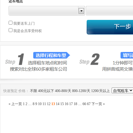
还车地点
我要送车上门
我是会员享受特权
快速预定
价格：
不限
400元以下
400-800/天
800-1200/天
1200/天以上
« 上一页
1
2
…
8
9
10
11
12
13
14
15
16
17
18
…
66
67
下一页 »