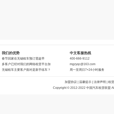
H30CROSS
取车时间
--/--/--
超里程：￥100元/公里
还车时间
该店所有车辆
A601.6手豪
取车时间
我们的优势
中文客服热线
--/--/--
春节回家在无锡租车预订需趁早
400-666-9112
超里程：￥100元/公里
多客户已经对我们的网络租赁平台加
mgzyqc@163.com
还车时间
无锡租车主要客户面对是新手练车？
周一至周日7×24小时服务
加盟协议
|
温馨提示
|
法律声明
|
租
该店所有车辆
Copyright © 2012-2022 中国汽车租赁联盟 All 
A601.6手豪
取车时间
--/--/--
超里程：￥100元/公里
还车时间